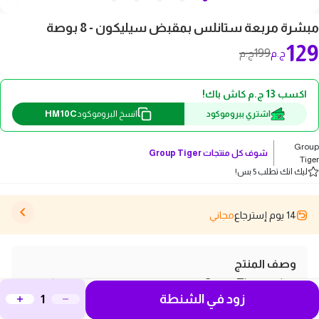
مبشرة مربعة ستانلس بمقبض سيليكون - 8 بوصة
129
199
ج.م
ج.م
اكسب 13 ج.م كاش باك!
HM10C
اشتري ببروموكود
انسخ البروموكود
Group
شوف كل منتجات
Group Tiger
Tiger
ليك انك تطلب 5 بس!
14 يوم إسترجاع
مجاني
وصف المنتج
مبشرة Group Tiger المربعة الستانلس بمقبض سيليكون
زود في الشنطة
مقاس 8 بوصة، تصميم متين وعملي لجميع احتياجاتك في