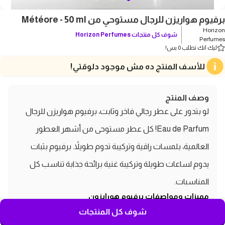
برفيوم هواريزن للرجال مستوحي من Météore - 50 ml
Horizon
شوف كل منتجات
Horizon Perfumes
Perfumes
ليك انك تطلب 0 بس!
للأسف المنتج ده مش موجود دلوقتي!
وصف المنتج
لو بتدور على عطر رجالي فاخر وثابت، برفيوم هواريزن للرجال
Eau de Parfum! كل عطر مستوحى من أشهر العطور
العالمية، بلمسات راقية وتركيبة تدوم طويلاً. برفيوم بثبات
يدوم لساعات طويلة وتركيبة غنية برائحة جذابة تناسب كل
المناسبات.
مميزات ومواصفات برفيوم هورايزون
للرجال:
شوف كل المنتجات
الماركة:
Horizon