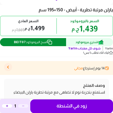
يارلن مرتبة تطرية - أبيض - 150×195 سم
السعر بالبروموكود
السعر العادي
1,439
1,499
ج.م
ج.م
1,669
ج.م
BEIT07
اشتري ببروموكود
انسخ البروموكود
Yarlin
شوف كل منتجات
Yarlin
ليك انك تطلب 5 بس!
14 يوم إسترجاع
مجاني
وصف المنتج
استمتع بتجربة نوم لا تضاهى مع مرتبة تطرية يارلن البيضاء
بحجم 150×195 سم. تتميز هذه المرتبة بتصميم كابتونيه
زود في الشنطة
مربعات يضفي لمسة من الفخامة على أي غرفة نوم. تحتوي