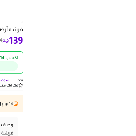
فرشة أرضيات ميجا
139
4
ج.م
اكسب 14 ج.م كاش باك!
Flora
شوف ك
ليك انك تطلب 3 
14 يوم إسترجاع
وصف ال
فرشة كن