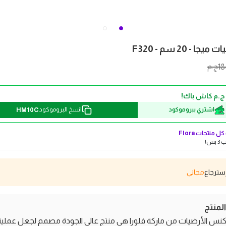
 - 20 سم - F320
18
ج.م
HM10C
اشتري ببروموكود
انسخ البروموكود
ل منتجات
Flora
بس!
مجاني
منتج
س الأرضيات من ماركة فلورا هي منتج عالي الجودة مصمم لجعل عملية