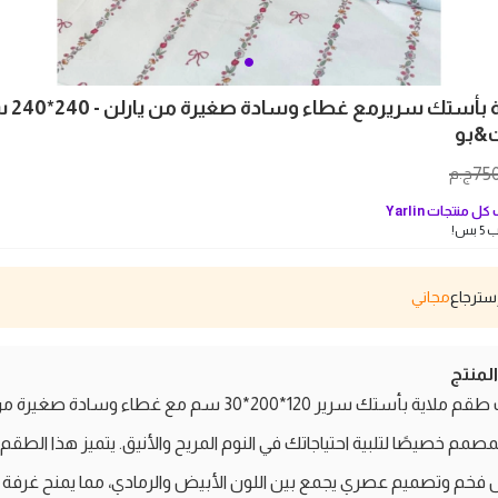
طقم ملاية بأستك
&بو
75
ج.م
كل منتجات
Yarlin
بس!
مجاني
منتج
اكتشف طقم ملاية بأستك سرير 120*200*30 سم مع غطاء وسادة صغيرة 
المصمم خصيصًا لتلبية احتياجاتك في النوم المريح والأنيق. يتميز هذا الطقم
فخم وتصميم عصري يجمع بين اللون الأبيض والرمادي، مما يمنح غرفة