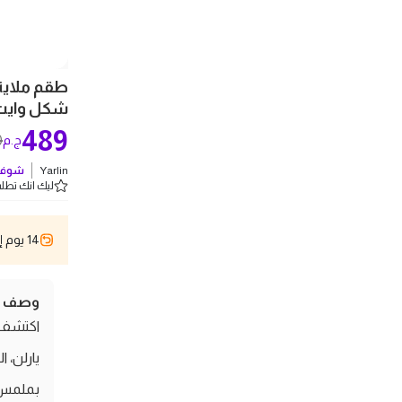
شكل وايت
489
0
ج.م
Yarlin
شوف 
ليك انك تطلب 5 
14 يوم إسترجاع
وصف ال
يارلن، 
بملمس 