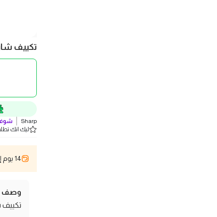
تكييف شارب سبليت - 3 حصان 
Sharp
شوف 
ليك انك تطلب 1 
14 يوم إسترجاع
وصف ال