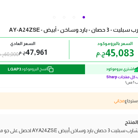
- بارد وساخن - أبيض - AY-A24ZSE
السعر بالبروموكود
السعر العادي
45,083
47,961
ج.م
ج.م
60,000
ج.م
LGAP3
اشتري ببروموكود
انسخ البروموكود
كل منتجات
Sharp
بس!
مجاني
منتج
تكييف شارب سبليت 3 حصان بارد وساخن أبيض AYA24ZSE احصل ع