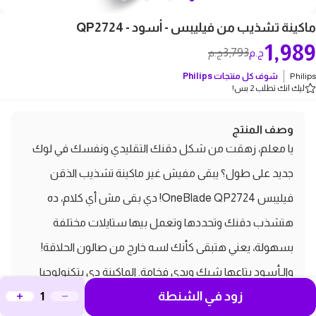
ماكينة تشذيب من فيليبس - أسود - QP2724
1,989
3,793
ج.م
ج.م
Philips
شوف كل منتجات
Philips
ليك انك تطلب 2 بس!
وصف المنتج
يا معلم، زهقت من شكل دقنك التقليدي ونفسك في لوك
جديد على طول؟ يبقى مفيش غير ماكينة تشذيب الذقن
فيليبس OneBlade QP2724! دي بقى مش أي كلام، ده
هتشذب دقنك وتحددها وتعمل بيها ستايلات مختلفة
بسهولة، يعني هتبقى كأنك لسه خارج من صالون الحلاقة!
والـأسود بتاعها شيك ويدي فخامة. الماكينة دي بتكنولوجيا
زود في الشنطة
OneBlade الفريدة اللي مبتجرحش البشرة، يعني هتقدر تحلق