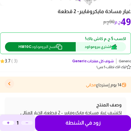
غيار مساحة مايكروفايبر- 2 قطعة
49
90
ج.م
ج.م
اكسب 5 ج.م كاش باك!
HM10C
اشتري ببروموكود
انسخ البروموكود
3.7
)
3
(
Generic
شوف كل منتجات
Generic
ليك انك تطلب 5 بس!
14 يوم إسترجاع
مجاني
وصف المنتج
اكتشف غيار مساحة مايكروفايبر - 2 قطعة، الخيار المثالي
زود في الشنطة
لتنظيف أسطحك بكل سهولة وفعالية. تم تصميم هذه