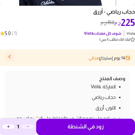
حجاب رياضي - أزرق
225
350
ج.م
ج.م
5.0
)
1
(
Viola
شوف كل منتجات
Viola
ليك انك تطلب 5 بس!
14 يوم إسترجاع
مجاني
وصف المنتج
الماركة: Viola
حجاب رياضي
اللون: أزرق
يساعد علي تهويه الشعر والحفاظ علي البشره انسجه
زود في الشنطة
طبيه