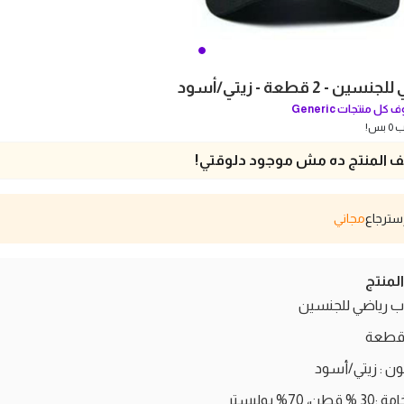
- 2 قطعة - زيتي/أسود
 كل منتجات
Generic
بس!
 المنتج ده مش موجود دلوقتي!
مجاني
منتج
ب رياضي للجنسين
لون : زيتي/أسود
30 % قطن، 70% بوليستر