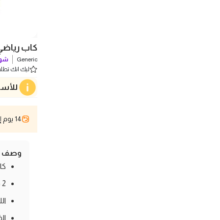
كاب رياضي للجنسين 
Generic
شوف
ليك انك تطلب 0 
للأسف
14 يوم إسترجاع
وصف ال
كا
2 قطعة
ال
الخامة :