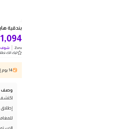
بندقية هايبر جل 
1,094
Zuru
شوف ك
ليك انك تطلب 5 
14 يوم إسترجاع
وصف ال
للمغامر