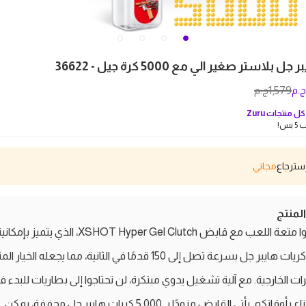
بلاستر صغير الي مع 5000 كرة جيل - 36622
1,579
ج.م
ج.م
ل منتجات
Zuru
بس!
مجاني
منتج
اكتشفوا متعة اللعب مع قابض XSHOT Hyper Gel Clutch، الذي يتميز بإمكا
إطلاق كريات هايبر جل بسرعة تصل إلى 150 قدمًا في الثانية، مما يجعله الخيار 
ات الخارجية. مع آلية تشغيل يدوي مبتكرة، لن تحتاجوا إلى بطاريات للبدء ف
الاستمتاع بأوقاتكم. يأتي القابض مزودًا بـ 5,000 كريات هايبر جل مجففة، يمكن