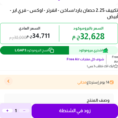
تكييف 2.25 حصان بارد/ساخن - انفرتر - اوكس - فري اير -
أبيض
السعر بالبروموكود
السعر العادي
32,628
34,711
ج.م
ج.م
38,000
ج.م
LGAP3
اشتري ببروموكود
انسخ البروموكود
Free
شوف كل منتجات
Free Air
Air
ليك انك تطلب 3 بس!
14 يوم إسترجاع
مجاني
وصف المنتج
استمتع بأفضل تجربة راحة مع تكييف 2.25 حصان بارد/ساخن
زود في الشنطة
من اوكس، الذي يتميز بتكنولوجيا الانفرتر لتوفير الطاقة وتقليل