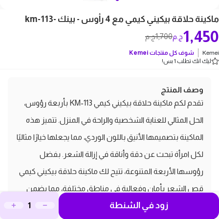
ماكينة حلاقة بيكيني كيمي مع 4 رأوس - بينك -km-113
1,450
1,700
ج.م
ج.م
Kemei
شوف كل منتجات
Kemei
ليك انك تطلب 1 بس!
وصف المنتج
تقدم لكم ماكينة حلاقة بيكيني كيمي KM-113 بأربعة رؤوس،
الحل المثالي للعناية الشخصية والراحة في المنزل. تتميز هذه
الماكينة بتصميمها الأنيق باللون الوردي، مما يجعلها خيارًا مثاليًا
لكل امرأة تبحث عن دقة وأناقة في إزالة الشعر. بفضل
رؤوسها الأربعة المتنوعة، تتيح لك ماكينة حلاقة بيكيني كيمي
قص الشعر بأمان وفعالية في مناطق مختلفة، مما يضمن
زود في الشنطة
لك الحصول على بشرة ناعمة ومشرقة. اختاري كيمي KM-113