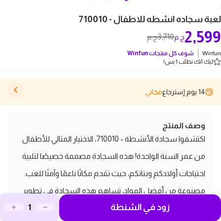
لعبة سجاده انشطه للاطفال - 710010
2,599
3,710
ج.م
ج.م
Winfun
شوف كل منتجات
Winfun
ليك انك تطلب 1 بس!
14 يوم إسترجاع
مجاني
وصف المنتج
اكتشفوا سجادة الأنشطة - 710010، الاختيار المثالي للأطفال
من عمر السنة الواحدة! هذه السجادة مصممة خصيصًا لتلبية
احتياجات أولادكم وبناتكم، حيث تقدم مكانًا ناعمًا وآمنًا للعب.
مصنوعة من أفضل المواد، تساهم هذه السجادة في تطوير
زود في الشنطة
الحركة من خلال تشجيع الأطفال على رفع رؤوسهم