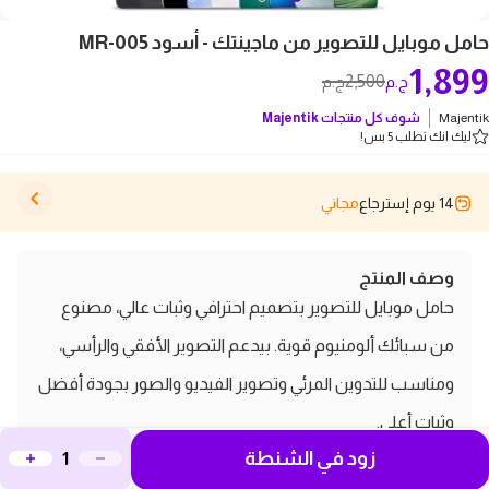
حامل موبايل للتصوير من ماجينتك - أسود MR-005
1,899
2,500
ج.م
ج.م
Majentik
شوف كل منتجات
Majentik
ليك انك تطلب 5 بس!
14 يوم إسترجاع
مجاني
وصف المنتج
حامل موبايل للتصوير بتصميم احترافي وثبات عالي، مصنوع
من سبائك ألومنيوم قوية. بيدعم التصوير الأفقي والرأسي،
ومناسب للتدوين المرئي وتصوير الفيديو والصور بجودة أفضل
وثبات أعلى.
مميزات ومواصفات MR-005 ماجينتك
زود في الشنطة
حامل موبايل للتصوير - أسود