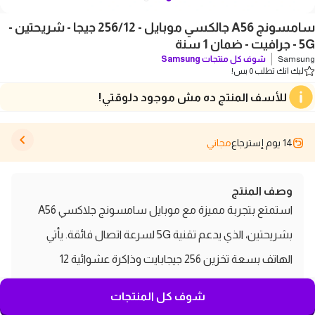
سامسونج A56 جالكسي موبايل - 256/12 جيجا - شريحتين -
5G - جرافيت - ضمان 1 سنة
Samsung
شوف كل منتجات
Samsung
ليك انك تطلب 0 بس!
للأسف المنتج ده مش موجود دلوقتي!
14 يوم إسترجاع
مجاني
وصف المنتج
استمتع بتجربة مميزة مع موبايل سامسونج جلاكسي A56
بشريحتين، الذي يدعم تقنية 5G لسرعة اتصال فائقة. يأتي
الهاتف بسعة تخزين 256 جيجابايت وذاكرة عشوائية 12
جيجابايت، مما يتيح لك تخزين جميع ملفاتك والتطبيقات
شوف كل المنتجات
بسلاسة. بتصميمه الجرافيتي الأنيق، يجمع هذا الهاتف بين