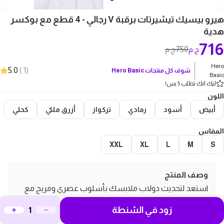
هيرو بيسيك تيشيرتات برقبة V رجالي - 4 قطع مع بوكسر
هدية
716
750
ج.م
ج.م
Hero
5.0
)
1
(
شوف كل منتجات
Hero Basic
Basic
ليك انك تطلب 5 بس!
اللون
أبيض
أسود
رمادي
تركواز
أزرق ملكي
كحلي
المقاس
XXL
XL
L
M
S
وصف المنتج
استعد لتحديث دولاب ملابسك بأسلوب عصري ومريح مع
"هيرو بيسيك تيشيرتات برقبة V رجالي" - مجموعة مكونة من
زود في الشنطة
4 قطع، مع هدية بوكسر مميزة! تجمع هذه التيشيرتات بين