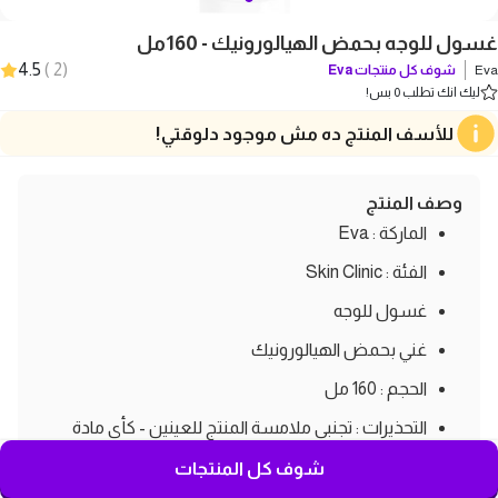
غسول للوجه بحمض الهيالورونيك - 160مل
4.5
)
2
(
Eva
شوف كل منتجات
Eva
ليك انك تطلب 0 بس!
للأسف المنتج ده مش موجود دلوقتي!
وصف المنتج
الماركة : Eva
الفئة : Skin Clinic
غسول للوجه
غني بحمض الهيالورونيك
الحجم : 160 مل
التحذيرات : تجنبى ملامسة المنتج للعينين - كأى مادة
فعالة طبيعية : ينصح بأختبار حساسية الجلد لها وذلك
شوف كل المنتجات