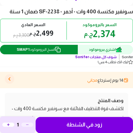
سونفير مكنسة 400 وات - أحمر - SF-2238 ضمان 1 سنة
السعر بالبروموكود
السعر العادي
2,374
2,499
ج.م
ج.م
3,300
ج.م
SMAP1
اشتري ببروموكود
انسخ البروموكود
Sonifer
شوف كل منتجات
Sonifer
ليك انك تطلب 4 بس!
14 يوم إسترجاع
مجاني
وصف المنتج
اكتشف قوة التنظيف الفائقة مع سونفير مكنسة 400 وات -
أحمر - SF-2238، المثالية للحفاظ على منزلك نظيفًا ومرتبًا.
زود في الشنطة
تتميز هذه المكنسة بتصميمها الأنيق والألوان الجذابة، وتقدم