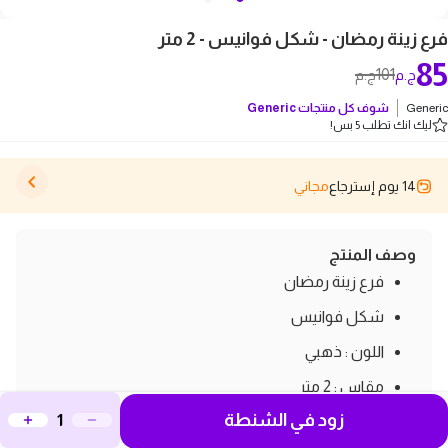
فرع زينة رمضان - شكل فوانيس - 2 متر
85
101
ج.م
ج.م
Generic
شوف كل منتجات
Generic
ليك انك تطلب 5 بس!
14 يوم إسترجاع
مجاني
وصف المنتج
فرع زينة رمضان
شكل فوانيس
اللون : ذهبي
مقاس : 2 متر
زود في الشنطة
الخامة: نحاس