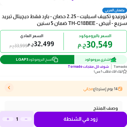
بضمان العربي
تورنيدو تكييف اسبليت - 2.25 حصان - بارد فقط ديچيتال تبريد
سريع - أبيض - TH-C18BEE ضمان 5 سنين
السعر بالبروموكود
السعر العادي
30,549
32,499
ج.م
ج.م
33,999
ج.م
LGAP3
اشتري ببروموكود
انسخ البروموكود
Tornado
شوف كل منتجات
Tornado
ليك انك تطلب 1 بس!
14 يوم إسترجاع
مجاني
وصف المنتج
تقدم لكم تكييف تورنيدو اسبليت 2.25 حصان بارد ديچيتال TH-
زود في الشنطة
C18BEE، الخيار المثالي لراحة منزلكم خلال فصل الصيف. يتميز