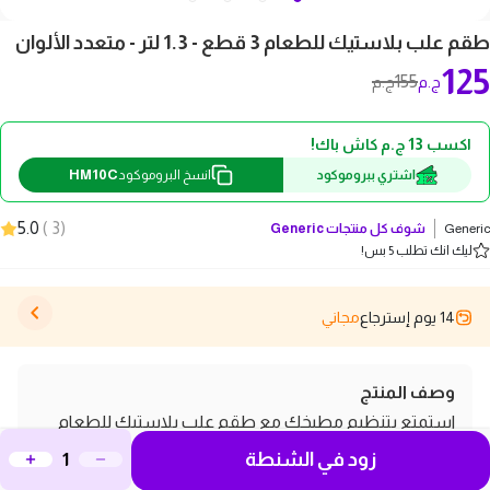
طقم علب بلاستيك للطعام 3 قطع - 1.3 لتر - متعدد الألوان
125
155
ج.م
ج.م
اكسب 13 ج.م كاش باك!
HM10C
اشتري ببروموكود
انسخ البروموكود
5.0
)
3
(
Generic
شوف كل منتجات
Generic
ليك انك تطلب 5 بس!
14 يوم إسترجاع
مجاني
وصف المنتج
استمتع بتنظيم مطبخك مع طقم علب بلاستيك للطعام
زود في الشنطة
المكون من 3 قطع، والذي يأتي بسعة 1.3 لتر لكل علبة. تتميز