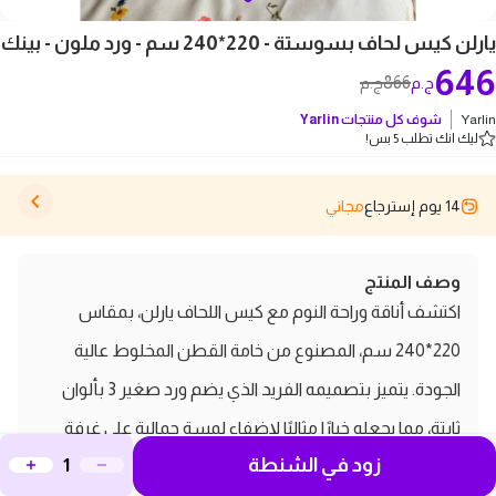
يارلن كيس لحاف بسوستة - 220*240 سم - ورد ملون - بينك
646
866
ج.م
ج.م
Yarlin
شوف كل منتجات
Yarlin
ليك انك تطلب 5 بس!
14 يوم إسترجاع
مجاني
وصف المنتج
اكتشف أناقة وراحة النوم مع كيس اللحاف يارلن، بمقاس
220*240 سم، المصنوع من خامة القطن المخلوط عالية
الجودة. يتميز بتصميمه الفريد الذي يضم ورد صغير 3 بألوان
ثابتة، مما يجعله خيارًا مثاليًا لإضفاء لمسة جمالية على غرفة
زود في الشنطة
نومك. هذا الكيس ليس فقط مريحًا، بل أيضًا سهل