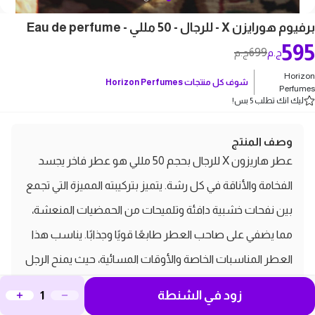
برفيوم هورايزن X - للرجال - 50 مللي - Eau de perfume
595
699
ج.م
ج.م
Horizon
شوف كل منتجات
Horizon Perfumes
Perfumes
ليك انك تطلب 5 بس!
وصف المنتج
عطر هاريزون X للرجال بحجم 50 مللي هو عطر فاخر يجسد
الفخامة والأناقة في كل رشة. يتميز بتركيبته المميزة التي تجمع
بين نفحات خشبية دافئة وتلميحات من الحمضيات المنعشة،
مما يضفي على صاحب العطر طابعًا قويًا وجذابًا. يناسب هذا
العطر المناسبات الخاصة والأوقات المسائية، حيث يمنح الرجل
شعورًا بالثقة والتميز. يتمتع بثبات طويل يدوم طوال اليوم،
زود في الشنطة
ليظل رائحته العطرة محيطًا بك.