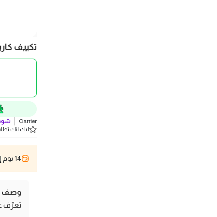
تكييف كاريير أوب
Carrier
شوف 
ليك انك تطلب 2 
14 يوم إسترجاع
وصف ال