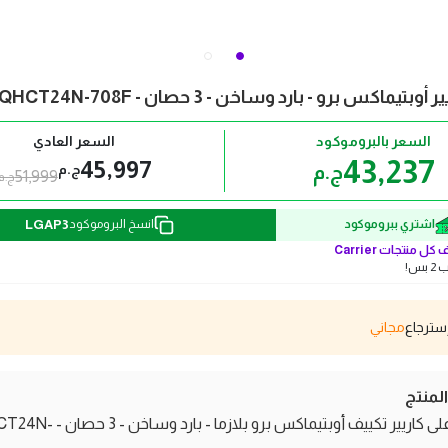
تيماكس برو - بارد وساخن - 3 حصان - 53QHCT24N-708F
السعر بالبروموكود
السعر العادي
43,237
45,997
ج.م
ج.م
51,999
ج.م
LGAP3
اشتري ببروموكود
انسخ البروموكود
كل منتجات
Carrier
بس!
مجاني
منتج
تعرّف على كاريير تكييف أوبتيماكس برو بلازما