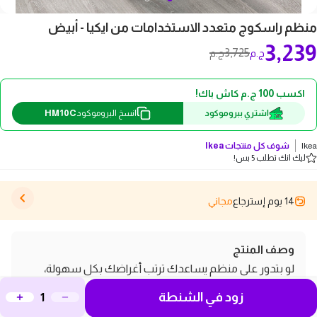
منظم راسكوج متعدد الاستخدامات من ايكيا - أبيض
3,239
3,725
ج.م
ج.م
اكسب 100 ج.م كاش باك!
HM10C
اشتري ببروموكود
انسخ البروموكود
Ikea
شوف كل منتجات
Ikea
ليك انك تطلب 5 بس!
14 يوم إسترجاع
مجاني
وصف المنتج
لو بتدور على منظم يساعدك ترتب أغراضك بكل سهولة،
منظم "راسكوغ" متعدد الاستخدامات من ايكيا هو الخيار
زود في الشنطة