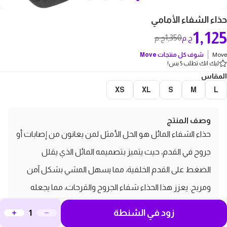
حذاء الشفاء الأمامي
1,125
1,350
ج.م
ج.م
Move
شوف كل منتجات
Move
ليك انك تطلب 5 بس!
المقاس
XS
XL
S
M
L
وصف المنتج
حذاء الشفاء المائل هو الحل الأمثل لمن يعانون من إصابات أو
جروح في القدم، حيث يتميز بتصميمه المائل الذي يقلل
الضغط على القدم الخلفية، مما يسهل المشي بشكل آمن
ومريح. يعزز هذا الحذاء شفاء الجروح والقرحات، مما يجعله
مثاليًا للرعاية بعد العمليات الجراحية أو لعلاج قرحات القدم
زود في الشنطة
السكري، حيث يمنع الضغط المباشر على منطقة الجرح.