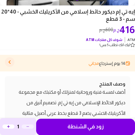
إيه تي إم ديكور حائط إسلامي من الأكريليك الخشبي - 40*20
سم - 3 قطع
416
600
ج.م
ج.م
ATM
شوف كل منتجات
ATM
ليك انك تطلب 5 بس!
14 يوم إسترجاع
مجاني
وصف المنتج
أضف لمسة فنية وروحانية لمنزلك أو مكتبك مع مجموعة
ديكور الحائط الإسلامي من إيه تي إم. تصميم أنيق من
الأكريليك الخشبي يضم 3 قطع بخط عربي أصيل، مثالية
كهدية مميزة.
زود في الشنطة
المواصفات التقنية