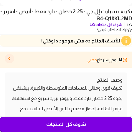
تكييف سبليت إل جي - 2.25 حصان - بارد فقط - أبيض - انفرتر -
S4-Q18KL2MD
LG
شوف كل منتجات
LG
ليك انك تطلب 0 بس!
للأسف المنتج ده مش موجود دلوقتي!
14 يوم إسترجاع
مجاني
وصف المنتج
تكييف قوي ومثالي للمساحات المتوسطة والكبيرة، بيشتغل
بقوة 2.25 حصان بارد فقط وبيوفر تبريد سريع مع استهلاك
موفر للطاقة، الجهاز مصمم باللون الأبيض ليتناسب مع
مختلف الديكورات، تشغيله هادي بدون إزعاج ويوفر توزيع
شوف كل المنتجات
متساوي للهواء، مناسب للأماكن اللي بتحتاج تبريد مستمر مع