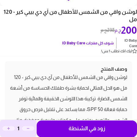
لوشن واقي من الشمس للأطفال من آي دي بيبي كير - 120
مل
200
238
ج.م
ج.م
ID Baby
شوف كل منتجات
ID Baby Care
Care
ليك انك تطلب 1 بس!
وصف المنتج
لوشن واقي من الشمس للأطفال من آي دي بيبي كير - 120
مل هو الحل المثالي لحماية بشرة طفلك الحساسة من أشعة
الشمس الضارة. تركيبة هذا اللوشن الخفيفة والمائية توفر
حماية فعالة SPF 50، مما يساعد على تقليل فرص حروق
الشمس والتهيج. يحتوي على مكونات طبيعية ومغذية، مثل
زود في الشنطة
الألوة فيرا وزيت جوز الهند، التي تساهم في ترطيب البشرة