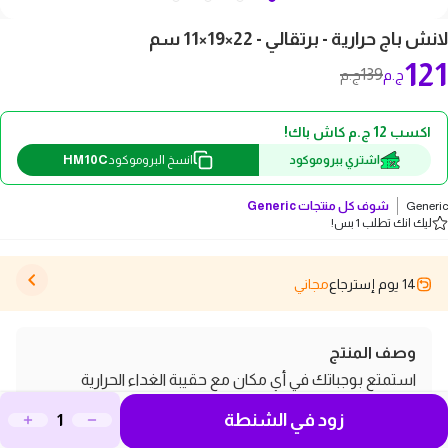
لانش باج حرارية - برتقالي - 22×19×11 سم
121
139
ج.م
ج.م
اكسب 12 ج.م كاش باك!
HM10C
اشتري ببروموكود
انسخ البروموكود
Generic
شوف كل منتجات
Generic
ليك انك تطلب 1 بس!
14 يوم إسترجاع
مجاني
وصف المنتج
استمتع بوجباتك في أي مكان مع حقيبة الغداء الحرارية
البرتقالية، التي تجمع بين التصميم العصري والوظائف العملية.
زود في الشنطة