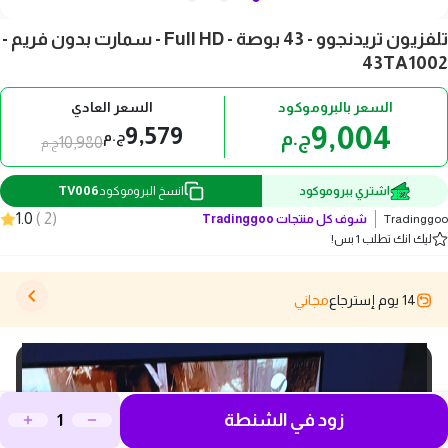
تلفزيون تريدنجوو - 43 بوصة - Full HD - سمارت بدون فريم -
43TA1002
السعر بالبروموكود
السعر العادي
9,004
9,579
ج.م
ج.م
10,980
ج.م
TV006
اشتري ببروموكود
انسخ البروموكود
1.0
)
2
(
Tradinggoo
شوف كل منتجات
Tradinggoo
ليك انك تطلب 1 بس!
14 يوم إسترجاع
مجاني
زود في الشنطة