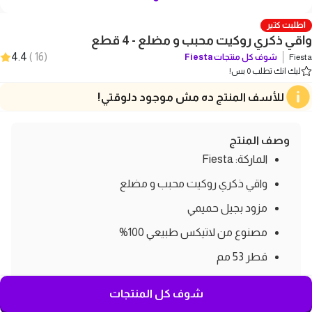
اطلبت كتير
واقي ذكري روكيت محبب و مضلع - 4 قطع
4.4
)
16
(
Fiesta
شوف كل منتجات
Fiesta
ليك انك تطلب 0 بس!
للأسف المنتج ده مش موجود دلوقتي!
وصف المنتج
الماركة: Fiesta
واقي ذكري روكيت محبب و مضلع
مزود بجيل حميمي
مصنوع من لاتيكس طبيعي 100%
قطر 53 مم
مصنع حسب مواصفات الجودة العالمية (EN ISO
شوف كل المنتجات
4047:2002)