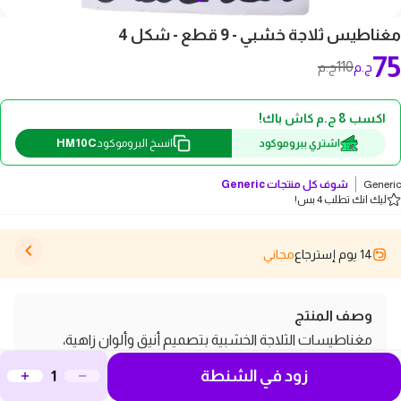
مغناطيس ثلاجة خشبي - 9 قطع - شكل 4
75
110
ج.م
ج.م
اكسب 8 ج.م كاش باك!
HM10C
اشتري ببروموكود
انسخ البروموكود
Generic
شوف كل منتجات
Generic
ليك انك تطلب 4 بس!
14 يوم إسترجاع
مجاني
وصف المنتج
مغناطيسات الثلاجة الخشبية بتصميم أنيق وألوان زاهية،
مثالية لإضافة لمسة جمالية إلى مطبخك أو تثبيت الملاحظات
زود في الشنطة