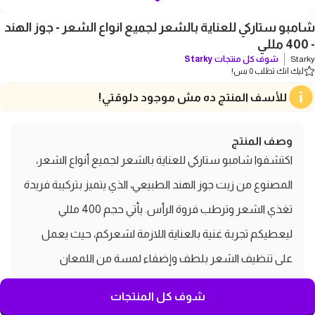
شامبو ستاركي للعناية بالشعر لجميع انواع الشعر - جوز الهند
- 400 مللي
Starky
شوف كل منتجات
Starky
ليك انك تطلب 0 بس!
للأسف المنتج ده مش موجود دلوقتي!
وصف المنتج
اكتشفوا شامبو ستاركي للعناية بالشعر لجميع أنواع الشعر،
المصنوع من زيت جوز الهند الطبيعي، الذي يتميز بتركيبة فريدة
تغذي الشعر وترطب فروة الرأس. يأتي حجم 400 مللي
ليعطيكم تجربة غنية بالعناية اللازمة لشعركم، حيث يعمل
على تنظيف الشعر بلطف وإضفاء لمسة من اللمعان
والنعومة. مع شامبو ستاركي بجوز الهند، ستحصلون على
شوف كل المنتجات
شعر صحي ولامع يبرز جمالكم الطبيعي. اجعلوا شامبو ستاركي