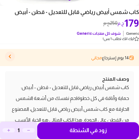
كاب شمس أبيض رياضي قابل للتعديل - قطن - أبيض
179
250
ج.م
ج.م
Generic
شوف كل منتجات
Generic
ليك انك تطلب 1 بس!
14 يوم إسترجاع
مجاني
وصف المنتج
كاب شمس أبيض رياضي قابل للتعديل - قطن - أبيض:
حماية وأناقة في كل خطوةاحمِ نفسك من أشعة الشمس
الحارقة مع كاب شمس أبيض رياضي قابل للتعديل، المصنوع
من القطن عالي الجودة. هذا الكاب المثالي هو الخيار الأنسب
زود في الشنطة
لعشاق الرياضة والنشاطات الخارجية، حيث يجمع بين الراحة