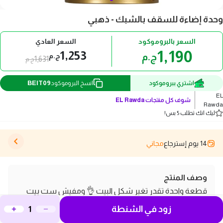
وحدة إضاءة للسقف بالشبك - ذهبي
السعر بالبروموكود
السعر العادي
1,190
1,253
ج.م
ج.م
1,631
ج.م
BEIT09
اشتري ببروموكود
انسخ البروموكود
EL
شوف كل منتجات
EL Rawda
Rawda
ليك انك تطلب 5 بس!
14 يوم إسترجاع
مجاني
وصف المنتج
قطعة واحدة تقدر تغير شكل البيت 👌 ومفيش ست بيت
زود في الشنطة
تستغنى عنها 😍 هنساعدك تخلى بيتك مبهج ومضئ 😎