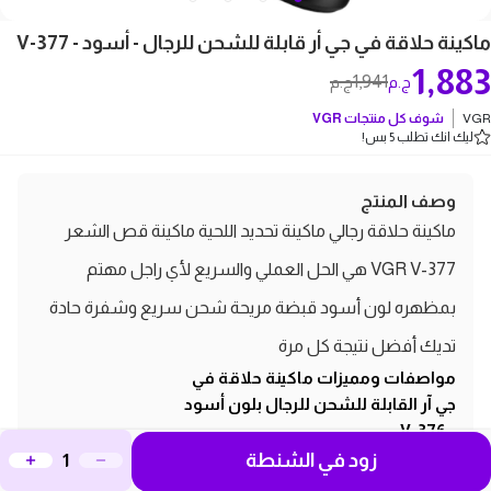
ماكينة حلاقة في جي أر قابلة للشحن للرجال - أسود - V-377
1,883
1,941
ج.م
ج.م
VGR
شوف كل منتجات
VGR
ليك انك تطلب 5 بس!
وصف المنتج
ماكينة حلاقة رجالي ماكينة تحديد اللحية ماكينة قص الشعر
VGR V-377 هي الحل العملي والسريع لأي راجل مهتم
بمظهره لون أسود قبضة مريحة شحن سريع وشفرة حادة
تديك أفضل نتيجة كل مرة
مواصفات ومميزات ماكينة حلاقة في
جي آر القابلة للشحن للرجال بلون أسود
- V-376
زود في الشنطة
ماكينة حلاقة كهربائية للرجال