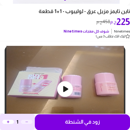
ناين تايمز مزيل عرق - لوليبوب - 1+1 قطعة
225
458
ج.م
ج.م
Ninetimes
شوف كل منتجات
Ninetimes
ليك انك تطلب 3 بس!
زود في الشنطة