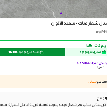
تال شعار فيات - متعدد الألوان
74
ج.م
HM10C
اشتري ببروموكود
انسخ البروموكود
 كل منتجات
Generic
بس!
مجاني
منتج
كريستالي جذاب مع شعار فيات يضيف لمسة فريدة لداخل السيارة. سهل