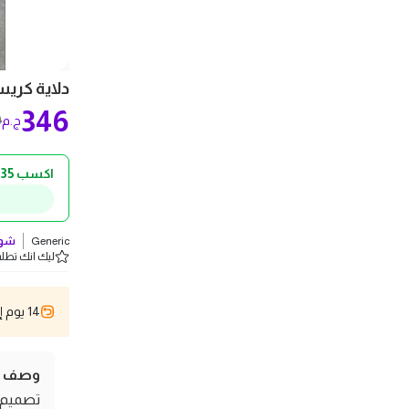
دلاية كريس
346
9
ج.م
اكسب 35 ج.م كاش باك!
Generic
شوف
ليك انك تطلب 5 
14 يوم إسترجاع
وصف ال
تصميم 