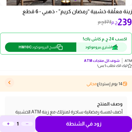
زينة معلّقة خشبية “رمضان كريم” - ذهبي - 6 قطع
239
373
ج.م
ج.م
اكسب 24 ج.م كاش باك!
HM10C
اشتري ببروموكود
انسخ البروموكود
ATM
شوف كل منتجات
ATM
ليك انك تطلب 5 بس!
14 يوم إسترجاع
مجاني
وصف المنتج
أضف لمسة رمضانية ساحرة لمنزلك مع زينة ATM الخشبية
المعلقة بتصميم "رمضان كريم" الذهبي. 6 قطع MDF عالية
زود في الشنطة