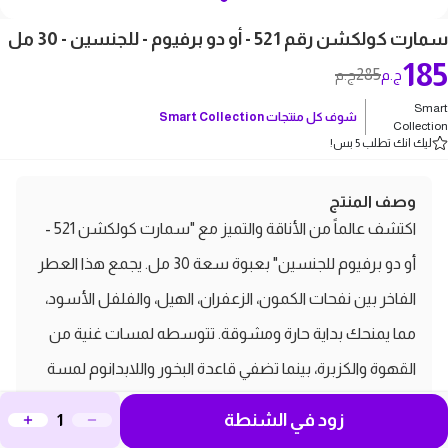
سمارت كولكشن رقم 521 - أو دو برفيوم - للجنسين - 30 مل
185
285
ج.م
ج.م
Smart
شوف كل منتجات
Smart Collection
Collection
ليك انك تطلب 5 بس!
وصف المنتج
اكتشف عالماً من الأناقة والتميز مع "سمارت كولكشن 521 -
أو دو برفيوم للجنسين" بعبوة سعة 30 مل. يجمع هذا العطر
الفاخر بين نفحات الكمون، الزعفران، الهيل، والفلفل الأسود،
مما يمنحك بداية حارة ومشوقة. تتوسطه لمسات غنية من
القهوة والكزبرة، بينما تضفي قاعدة البخور واللابدانوم لمسة
من العمق والأناقة. تمتزج روائح الياسمين، إبرة الراعي، والعود
زود في الشنطة
مع لمحات من البتولا، خشب الأرز، والمسك، لتخلق تجربة