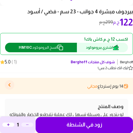
بيرجوف مبشرة 4 جوانب - 23 سم - فضي / أسود
122
299
ج.م
ج.م
اكسب 12 ج.م كاش باك!
HM10C
اشتري ببروموكود
انسخ البروموكود
5.0
)
1
(
Berghoff
شوف كل منتجات
Berghoff
ليك انك تطلب 2 بس!
14 يوم إسترجاع
مجاني
وصف المنتج
لو بتدور على وسيلة تسهل لك عملية تقطيع الخضار والفواكه
زود في الشنطة
في المطبخ، بيرجوف مبشرة 4 جوانب - 23 سم - فضي / أسود