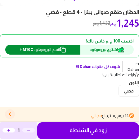
الدهّان طقم صوانى بيتزا - 4 قطع - فضي
1,245
1,432
ج.م
ج.م
اكسب 100 ج.م كاش باك!
HM10C
اشتري ببروموكود
انسخ البروموكود
El
شوف كل منتجات
El Dahan
Dahan
ليك انك تطلب 3 بس!
اللون
فضي
14 يوم إسترجاع
مجاني
زود في الشنطة
وصف المنتج