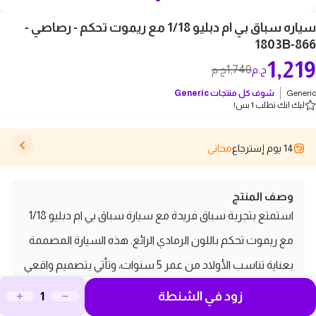
سياره سباق بي ام دبليو 1/18 مع ريموت تحكم - رصاصي -
866-1803B
1,219
1,740
ج.م
ج.م
Generic
شوف كل منتجات
Generic
ليك انك تطلب 1 بس!
14 يوم إسترجاع
مجاني
وصف المنتج
استمتع بتجربة سباق فريدة مع سيارة سباق بي ام دبليو 1/18
مع ريموت تحكم باللون الرمادي الرائع. هذه السيارة المصممة
بعناية تناسب الأولاد من عمر 5 سنوات، وتأتي بتصميم واقعي
يحاكي النموذج الحقيقي، مما يجعلها مثالية لتطوير المهارات
زود في الشنطة
الحركية الدقيقة وتنسيق الحركات. تتميز السيارة بإضاءة بيضاء