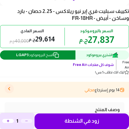
تكييف سبليت فري إير نيو ريلاكس - 2.25 حصان - بارد
وساخن - أبيض - FR-18HR
السعر بالبروموكود
السعر العادي
27,837
29,614
ج.م
ج.م
40,000
ج.م
LGAP3
اشتري ببروموكود
انسخ البروموكود
Free
شوف كل منتجات
Free Air
Air
ليك انك تطلب 5 بس!
14 يوم إسترجاع
مجاني
وصف المنتج
تكييف سبليت فري إير 2.25 حصان بارد وساخن أبيض
زود في الشنطة
FR18HR استمتع بأداء قوي وراحة متكاملة مع مكيف الهواء