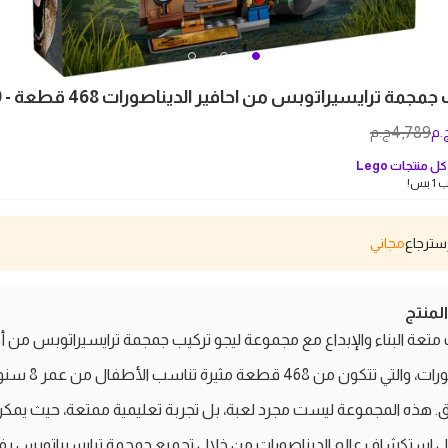
جمة ترايسيراتوبس من احافير الديناصورات 468 قطعة - 76969
4,789
.م
ج.م
ل منتجات
Lego
بس!
مجاني
منتج
تعة البناء والإبداع مع مجموعة ليجو تركيب جمجمة ترايسيراتوبس من أح
الديناصورات، والتي تتكون من 468 قطعة مثير
. هذه المجموعة ليست مجرد لعبة، بل تجربة تعليمية ممتعة، حيث يمك
ل استكشاف عالم الديناصورات من خلال تجميع جمجمة ترايسيراتوبس ب