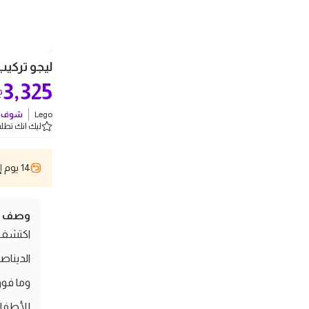
ليجو تركيب جم
3,325
ج
Lego
شوف ك
ليك انك تطلب 1 
14 يوم إسترجاع
وصف ال
اكتشف م
وما فوق
للأطفا