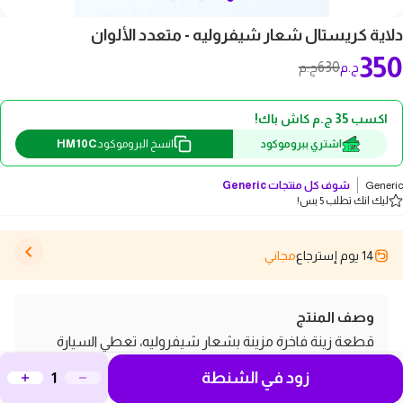
دلاية كريستال شعار شيفروليه - متعدد الألوان
350
630
ج.م
ج.م
اكسب 35 ج.م كاش باك!
HM10C
اشتري ببروموكود
انسخ البروموكود
Generic
شوف كل منتجات
Generic
ليك انك تطلب 5 بس!
14 يوم إسترجاع
مجاني
وصف المنتج
قطعة زينة فاخرة مزينة بشعار شيفروليه، تعطي السيارة
مظهرًا راقياً من الداخل. سهلة التعليق على المرآة بخيط متين،
زود في الشنطة