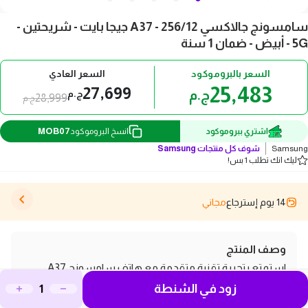
سامسونج جالاكسي A37 - 256/12 جيجا بايت - شريحتين -
5G - أبيض - ضمان 1 سنة
السعر بالبروموكود
السعر العادي
25,483
27,699
ج.م
ج.م
28,999
ج.م
MOB07
اشتري ببروموكود
انسخ البروموكود
Samsung
شوف كل منتجات
Samsung
ليك انك تطلب 1 بس!
14 يوم إسترجاع
مجاني
وصف المنتج
استمتع بتجربة تقنية متقدمة مع هاتف سامسونج A37
زود في الشنطة
الذكي، الذي يجمع بين التصميم الأنيق والأداء الفائق. يأتي هذا