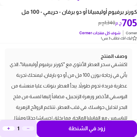
كورنر برفيوم أوليمبيانا أو دو برفان - حريمي - 100 مل
705
1,340
ج.م
ج.م
Corner
شوف كل منتجات
Corner
ليك انك تطلب 3 بس!
وصف المنتج
اكتشفي سحر العطر الأنثوي مع "كورنر برفيوم أوليمبيانا"، الذي
يأتي في زجاجة بوزن 100 مل من أو دو بارفان، ليمنحك تجربة
عطرية فريدة تدوم طويلاً. يبدأ العطر بنوتات عليا منعشة من
اليوسفي الأخضر وزهرة الزنجبيل، مضافاً إليها لمسة من ملح
البحر لتدليل حواسك. في قلب العطر، تتناغم الروائح الزهرية
للياسمين مع الفانيليا المالحة، مما يخلق إحساسًا جذابًا ومثيرًا.
زود في الشنطة
أما في القاعدة، فتتجلى روائح العنبر، خشب الكشمير، وخشب